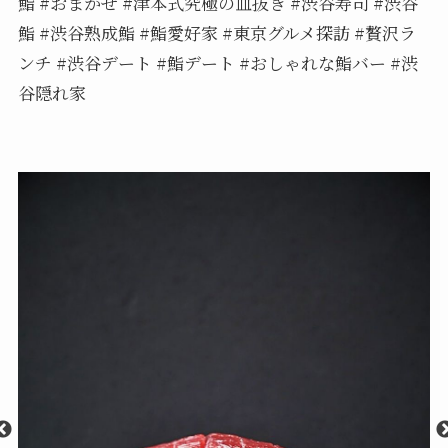
鮨 #おまかせ #津本式究極の血抜き #渋谷寿司 #渋谷
鮨 #渋谷熟成鮨 #鮨愛好家 #東京グルメ探訪 #贅沢ラ
ンチ #渋谷デート #鮨デート #おしゃれな鮨バー #渋
谷隠れ家