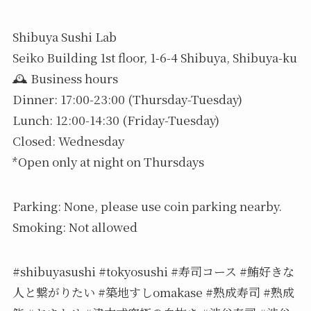
Shibuya Sushi Lab
Seiko Building 1st floor, 1-6-4 Shibuya, Shibuya-ku
🕰️ Business hours
Dinner: 17:00-23:00 (Thursday-Tuesday)
Lunch: 12:00-14:30 (Friday-Tuesday)
️Closed: Wednesday
*Open only at night on Thursdays
Parking: None, please use coin parking nearby.
Smoking: Not allowed
#shibuyasushi #tokyosushi #寿司コース #鮪好きな
人と繋がりたい #築地すしomakase #熟成寿司 #熟成