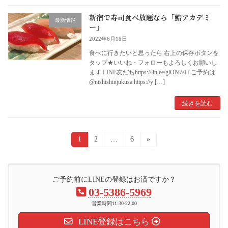
新宿で寿司食べ放題なら「鮨アカデミ
最新情報
ー」
2022年6月18日
︎︎食べに行きたいと思ったら 右上の保存ボタンを
タップ★いいね・フォローもよろしくお願いし
ます LINE友だちhttps://lin.ee/glON7sH ご予約は︎︎
@nishishinjukusa https://y […]
続きを読む
投
固
1
固
2
…
固
6
»
定
定
定
稿
ペ
ペ
ペ
ー
ー
ー
ナ
ジ
ジ
ジ
ご予約前にLINEの登録はお済ですか？
ビ
03-5386-5969
ゲ
営業時間11:30-22:00
LINE登録はこちら
ー