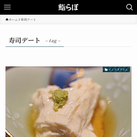
ホーム
寿司デート
寿司デート
– tag –
インスタグラム