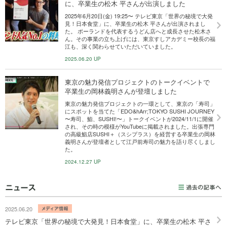
に、卒業生の松木 平さんが出演しました
2025年6月20日(金) 19:25〜 テレビ東京「世界の秘境で大発
見！日本食堂」に、卒業生の松木 平さんが出演されまし
た。 ポーランドを代表するうどん店へと成長させた松木さ
ん。その事業の立ち上げには、東京すしアカデミー校長の福
江も、深く関わらせていただいていました。
2025.06.20 UP
東京の魅力発信プロジェクトのトークイベントで
卒業生の岡林義明さんが登壇しました
東京の魅力発信プロジェクトの一環として、東京の「寿司」
にスポットを当てた「EDO&hArr;TOKYO SUSHI JOURNEY
〜寿司、鮨、SUSHI!〜」トークイベントが2024/11/1に開催
され、その時の模様がYouTubeに掲載されました。出張専門
の高級鮨店SUSHI＋（スシプラス）を経営する卒業生の岡林
義明さんが登壇者として江戸前寿司の魅力を語り尽くしまし
た。
2024.12.27 UP
2025.06.20
テレビ東京「世界の秘境で大発見！日本食堂」に、卒業生の松木 平さ